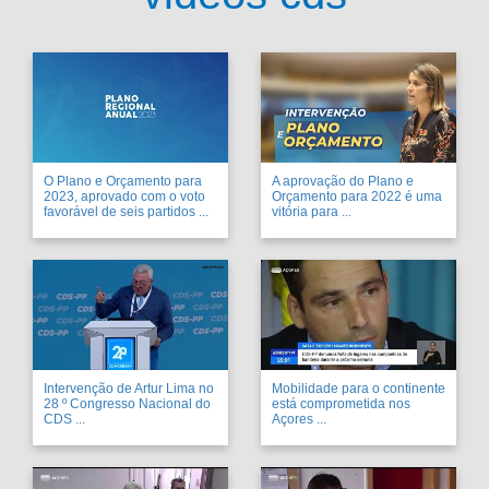
O Plano e Orçamento para
A aprovação do Plano e
2023, aprovado com o voto
Orçamento para 2022 é uma
favorável de seis partidos ...
vitória para ...
Intervenção de Artur Lima no
Mobilidade para o continente
28 º Congresso Nacional do
está comprometida nos
CDS ...
Açores ...