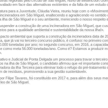
tivas regionais pelo círculo de São Miguel, Nuno de Bettencourt Go
aliado em face das alternativas existentes e da falta de um estudo d
ura para a Juventude, Cláudia Vieira, reuniu hoje com o «Movimento
 incineradora em São Miguel, enaltecendo e agradecendo «o sentid
a ilha de São Miguel e o seu ambiente, merecendo o nosso respeito 
uspender a construção de uma incineradora em São Miguel, que cust
tos para a qualidade ambiental e sustentabilidade da nossa ilha!».
pacto ambiental que suporta a construção da incineradora data de 2
a, que já vai no terceiro concurso público, é confuso: no primeiro c
0.000 toneladas por ano; no segundo concurso, em 2016, a capacidad
elece como meta 56.000 toneladas/ano. Como é? Estamos a produzi
».
ativo e Judicial de Ponta Delgada um processo para travar o terce
s na ilha de São Miguel, o candidato afirmou que «é importante consi
ora da ilha Terceira para eliminar todo o refugo do pré-tratamento 
em de resíduos, promovendo a sua gestão sustentável».
por Filipe Tavares, foi constituído em 2017 e, para além dos seus m
eo de São Miguel.