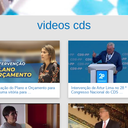
videos cds
vação do Plano e Orçamento para
Intervenção de Artur Lima no 28 º
uma vitória para ...
Congresso Nacional do CDS ...