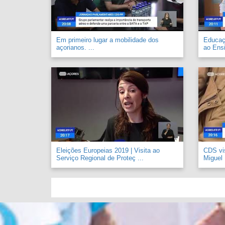
Em primeiro lugar a mobilidade dos
Educaçã
açorianos. ...
ao Ensi
Eleições Europeias 2019 | Visita ao
CDS vi
Serviço Regional de Proteç ...
Miguel .