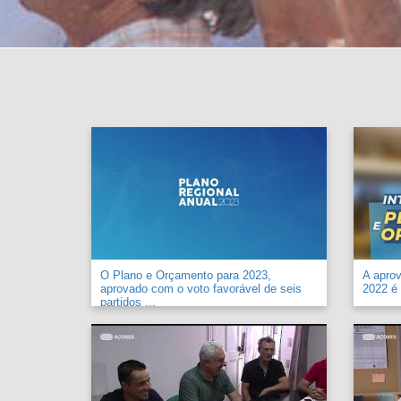
O Plano e Orçamento para 2023,
A apro
aprovado com o voto favorável de seis
2022 é 
partidos ...