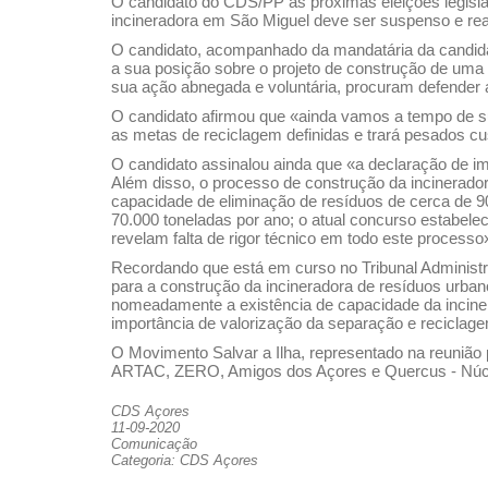
O candidato do CDS/PP às próximas eleições legisla
incineradora em São Miguel deve ser suspenso e reav
O candidato, acompanhado da mandatária da candidat
a sua posição sobre o projeto de construção de uma
sua ação abnegada e voluntária, procuram defender 
O candidato afirmou que «ainda vamos a tempo de s
as metas de reciclagem definidas e trará pesados cus
O candidato assinalou ainda que «a declaração de im
Além disso, o processo de construção da incinerador
capacidade de eliminação de resíduos de cerca de 9
70.000 toneladas por ano; o atual concurso estab
revelam falta de rigor técnico em todo este processo
Recordando que está em curso no Tribunal Administr
para a construção da incineradora de resíduos urbano
nomeadamente a existência de capacidade da incinerad
importância de valorização da separação e reciclag
O Movimento Salvar a Ilha, representado na reunião 
ARTAC, ZERO, Amigos dos Açores e Quercus - Núcl
CDS Açores
11-09-2020
Comunicação
Categoria: CDS Açores