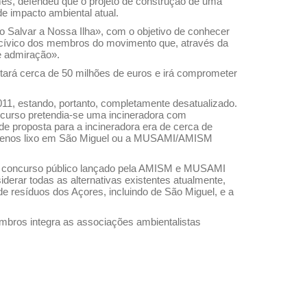
mes, defendeu que o projeto de construção de uma
e impacto ambiental atual.
 Salvar a Nossa Ilha», com o objetivo de conhecer
o cívico dos membros do movimento que, através da
e admiração».
ará cerca de 50 milhões de euros e irá comprometer
011, estando, portanto, completamente desatualizado.
oncurso pretendia-se uma incineradora com
e proposta para a incineradora era de cerca de
r menos lixo em São Miguel ou a MUSAMI/AMISM
iro concurso público lançado pela AMISM e MUSAMI
derar todas as alternativas existentes atualmente,
de resíduos dos Açores, incluindo de São Miguel, e a
embros integra as associações ambientalistas