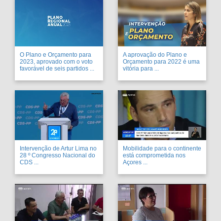
O Plano e Orçamento para
A aprovação do Plano e
2023, aprovado com o voto
Orçamento para 2022 é uma
favorável de seis partidos ...
vitória para ...
Intervenção de Artur Lima no
Mobilidade para o continente
28 º Congresso Nacional do
está comprometida nos
CDS ...
Açores ...