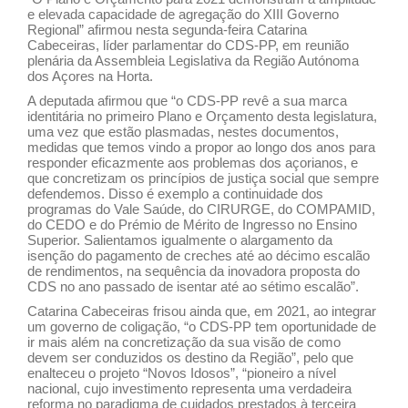
e elevada capacidade de agregação do XIII Governo
Regional” afirmou nesta segunda-feira Catarina
Cabeceiras, líder parlamentar do CDS-PP, em reunião
plenária da Assembleia Legislativa da Região Autónoma
dos Açores na Horta.
A deputada afirmou que “o CDS-PP revê a sua marca
identitária no primeiro Plano e Orçamento desta legislatura,
uma vez que estão plasmadas, nestes documentos,
medidas que temos vindo a propor ao longo dos anos para
responder eficazmente aos problemas dos açorianos, e
que concretizam os princípios de justiça social que sempre
defendemos. Disso é exemplo a continuidade dos
programas do Vale Saúde, do CIRURGE, do COMPAMID,
do CEDO e do Prémio de Mérito de Ingresso no Ensino
Superior. Salientamos igualmente o alargamento da
isenção do pagamento de creches até ao décimo escalão
de rendimentos, na sequência da inovadora proposta do
CDS no ano passado de isentar até ao sétimo escalão”.
Catarina Cabeceiras frisou ainda que, em 2021, ao integrar
um governo de coligação, “o CDS-PP tem oportunidade de
ir mais além na concretização da sua visão de como
devem ser conduzidos os destino da Região”, pelo que
enalteceu o projeto “Novos Idosos”, “pioneiro a nível
nacional, cujo investimento representa uma verdadeira
reforma no paradigma de cuidados prestados à terceira