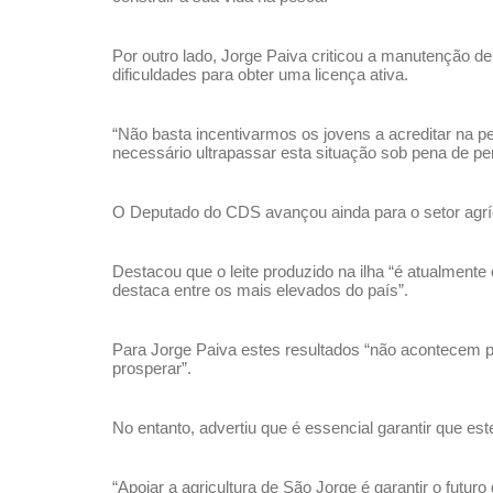
Por outro lado, Jorge Paiva criticou a manutenção d
dificuldades para obter uma licença ativa.
“Não basta incentivarmos os jovens a acreditar na pe
necessário ultrapassar esta situação sob pena de pe
O Deputado do CDS avançou ainda para o setor agríco
Destacou que o leite produzido na ilha “é atualmen
destaca entre os mais elevados do país”.
Para Jorge Paiva estes resultados “não acontecem por
prosperar”.
No entanto, advertiu que é essencial garantir que este 
“Apoiar a agricultura de São Jorge é garantir o futur