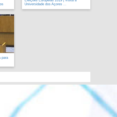
Eleições Europeias 2019 | Visita à
 os
Universidade dos Açores ...
A para