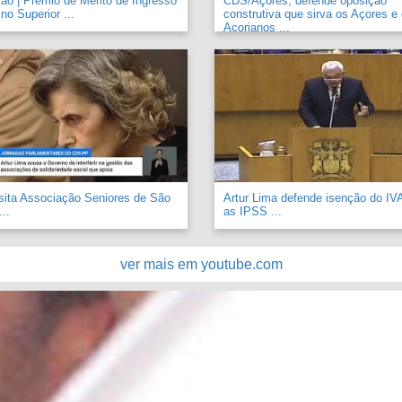
o | Prémio de Mérito de Ingresso
CDS/Açores, defende oposição
no Superior ...
construtiva que sirva os Açores e
Açorianos ...
sita Associação Seniores de São
Artur Lima defende isenção do IV
..
as IPSS ...
ver mais em youtube.com