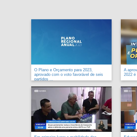
O Plano e Orçamento para 2023,
A apro
aprovado com o voto favorável de seis
2022 é 
partidos ...