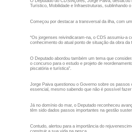
O Deputado do CDS/Açores, Jorge Paiva, destacou no
Turístico, Mobilidade e Infraestruturas, sublinhando 
Começou por destacar a transversal da ilha, com um
“Os jorgenses reivindicaram-na, o CDS assumiu-a com
conhecimento do atual ponto de situação da obra da 
O Deputado abordou também um tema que considera ce
o concurso para o estudo e projeto de reordenament
piscatória e turística”.
Jorge Paiva questionou o Governo sobre os passos c
essencial, mesmo sabendo que não é possível faze
Já no domínio do mar, o Deputado reconheceu avanç
têm sido dados passos importantes na gestão sustent
Contudo, alertou para a importância do rejuvenescime
construir a sua vida na pesca.