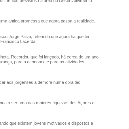
estimentos previstos na área do Desenvolvimento
 uma antiga promessa que agora passa a realidade.
sou Jorge Paiva, referindo que agora há que ter
 Francisco Lacerda.
heta. Recordou que foi lançado, há cerca de um ano,
urança, para a economia e para as atividades
licar aos jorgenses a demora numa obra tão
inua a ser uma das maiores riquezas dos Açores e
ficando que existem jovens motivados e dispostos a