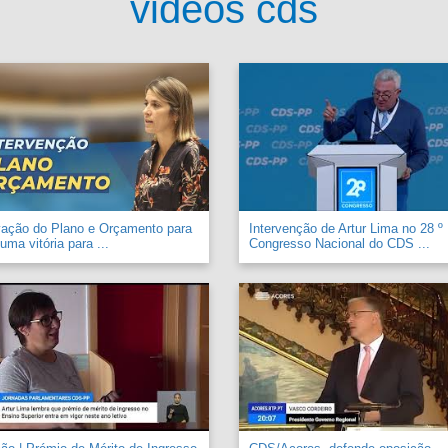
videos cds
vação do Plano e Orçamento para
Intervenção de Artur Lima no 28 º
uma vitória para ...
Congresso Nacional do CDS ...