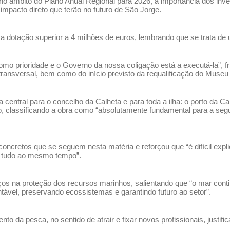
 âmbito do Plano Anual Regional para 2026, a importância dos inv
o impacto direto que terão no futuro de São Jorge.
a dotação superior a 4 milhões de euros, lembrando que se trata de
o prioridade e o Governo da nossa coligação está a executá-la”, fri
transversal, bem como do início previsto da requalificação do Museu
ntral para o concelho da Calheta e para toda a ilha: o porto da Cal
o, classificando a obra como “absolutamente fundamental para a seg
oncretos que se seguem nesta matéria e reforçou que “é difícil exp
r tudo ao mesmo tempo”.
os na proteção dos recursos marinhos, salientando que “o mar cont
ável, preservando ecossistemas e garantindo futuro ao setor”.
nto da pesca, no sentido de atrair e fixar novos profissionais, justi