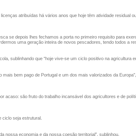
e licenças atribuídas há vários anos que hoje têm atividade residua
sca se depois lhes fechamos a porta no primeiro requisito para exerc
rdermos uma geração inteira de novos pescadores, tendo todos a res
la, sublinhando que “hoje vive-se um ciclo positivo na agricultura 
te o mais bem pago de Portugal e um dos mais valorizados da Europa
 acaso: são fruto do trabalho incansável dos agricultores e de polít
ciclo seja estrutural.
o da nossa economia e da nossa coesão territorial”, sublinhou.