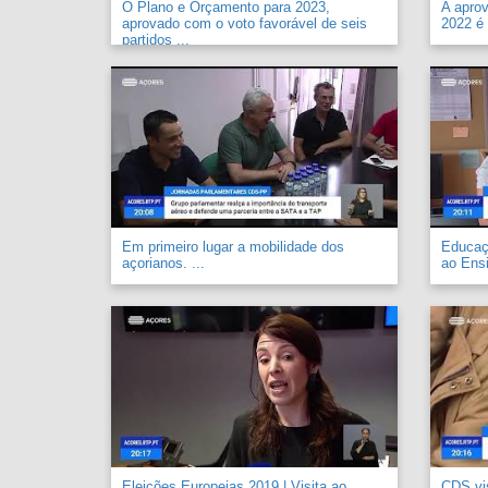
O Plano e Orçamento para 2023,
A apro
aprovado com o voto favorável de seis
2022 é 
partidos ...
Em primeiro lugar a mobilidade dos
Educaçã
açorianos. ...
ao Ensi
Eleições Europeias 2019 | Visita ao
CDS vi