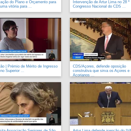
vação do Plano e Orçamento para
Intervenção de Artur Lima no 28 º
uma vitória para ...
Congresso Nacional do CDS ...
o | Prémio de Mérito de Ingresso
CDS/Açores, defende oposição
no Superior ...
construtiva que sirva os Açores e
Açorianos ...
sita Associação Seniores de São
Artur Lima defende isenção do IV