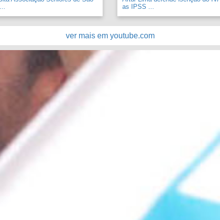
..
as IPSS ...
ver mais em youtube.com