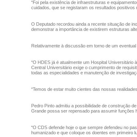
“Foi pela existência de infraestruturas e equipame
cuidados, que se registaram os resultados positivos n
O Deputado recordou ainda a recente situação de ino
demonstrar a importância de existirem estruturas al
Relativamente à discussão em torno de um eventual H
“O HDES já é atualmente um Hospital Universitário à
Central Universitário exige o cumprimento de requi
todas as especialidades e manutenção de investigação
“Temos de estar muito cientes das nossas realidade
Pedro Pinto admitiu a possibilidade de construção d
Grande possa ser repensado para assumir funções hos
“O CDS defende hoje o que sempre defendeu no pass
humanizado e que coloque os doentes em primeiro lug