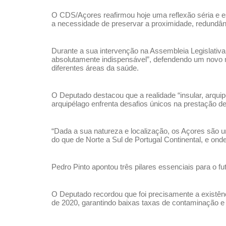
O CDS/Açores reafirmou hoje uma reflexão séria e est
a necessidade de preservar a proximidade, redundânc
Durante a sua intervenção na Assembleia Legislativa,
absolutamente indispensável”, defendendo um novo m
diferentes áreas da saúde.
O Deputado destacou que a realidade “insular, arquip
arquipélago enfrenta desafios únicos na prestação d
“Dada a sua natureza e localização, os Açores são 
do que de Norte a Sul de Portugal Continental, e ond
Pedro Pinto apontou três pilares essenciais para o f
O Deputado recordou que foi precisamente a existên
de 2020, garantindo baixas taxas de contaminação e 