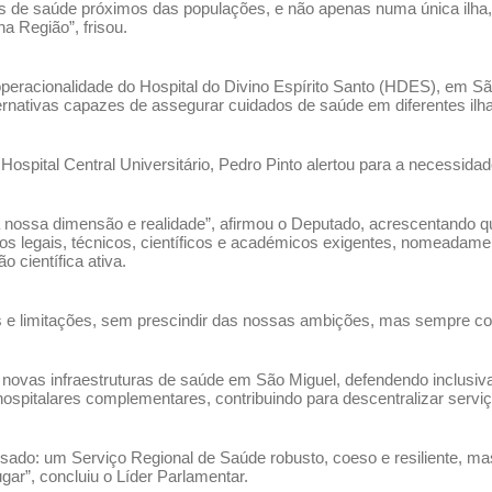
ntos de saúde próximos das populações, e não apenas numa única ilha
a Região”, frisou.
peracionalidade do Hospital do Divino Espírito Santo (HDES), em Sã
ternativas capazes de assegurar cuidados de saúde em diferentes ilh
ospital Central Universitário, Pedro Pinto alertou para a necessida
 nossa dimensão e realidade”, afirmou o Deputado, acrescentando qu
sitos legais, técnicos, científicos e académicos exigentes, nomead
 científica ativa.
s e limitações, sem prescindir das nossas ambições, mas sempre co
e novas infraestruturas de saúde em São Miguel, defendendo inclusiv
pitalares complementares, contribuindo para descentralizar serviço
ado: um Serviço Regional de Saúde robusto, coeso e resiliente, ma
ar”, concluiu o Líder Parlamentar.