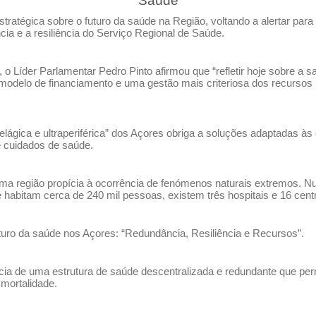
Saúde
ratégica sobre o futuro da saúde na Região, voltando a alertar para
ia e a resiliência do Serviço Regional de Saúde.
 o Líder Parlamentar Pedro Pinto afirmou que “refletir hoje sobre a
odelo de financiamento e uma gestão mais criteriosa dos recursos 
elágica e ultraperiférica” dos Açores obriga a soluções adaptadas à
e cuidados de saúde.
uma região propícia à ocorrência de fenómenos naturais extremos. N
e habitam cerca de 240 mil pessoas, existem três hospitais e 16 cent
uturo da saúde nos Açores: “Redundância, Resiliência e Recursos”.
cia de uma estrutura de saúde descentralizada e redundante que pe
mortalidade.