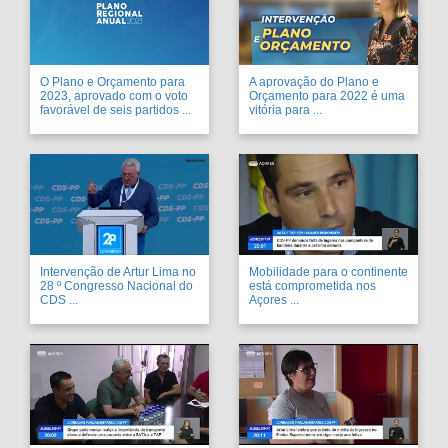
O Plano e Orçamento para
A aprovação do Plano e
2023, aprovado com o voto
Orçamento para 2022 é uma
favorável de seis partidos ...
vitória para ...
Intervenção de Artur Lima no
Mobilidade para o continente
28 º Congresso Nacional do
está comprometida nos
CDS ...
Açores ...