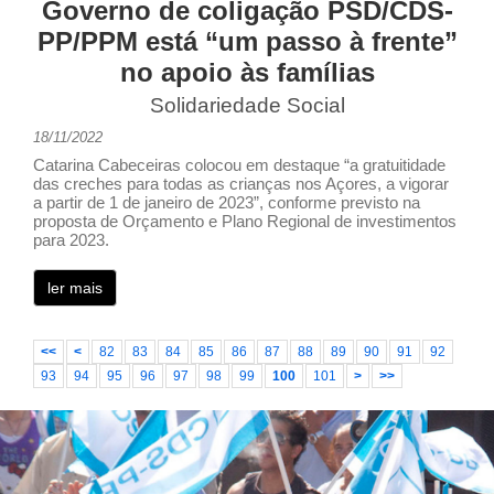
Governo de coligação PSD/CDS-
PP/PPM está “um passo à frente”
no apoio às famílias
Solidariedade Social
18/11/2022
Catarina Cabeceiras colocou em destaque “a gratuitidade
das creches para todas as crianças nos Açores, a vigorar
a partir de 1 de janeiro de 2023”, conforme previsto na
proposta de Orçamento e Plano Regional de investimentos
para 2023.
ler mais
<<
<
82
83
84
85
86
87
88
89
90
91
92
93
94
95
96
97
98
99
100
101
>
>>