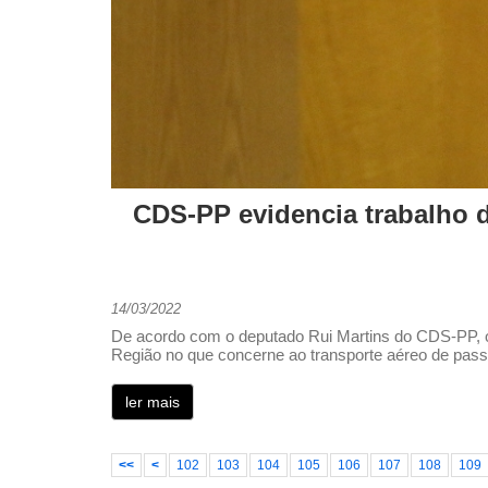
CDS-PP evidencia trabalho 
14/03/2022
De acordo com o deputado Rui Martins do CDS-PP, o
Região no que concerne ao transporte aéreo de pass
ler mais
<<
<
102
103
104
105
106
107
108
109