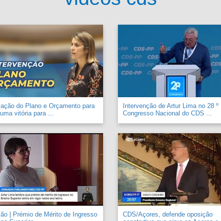
vação do Plano e Orçamento para
Intervenção de Artur Lima no 28 º
uma vitória para ...
Congresso Nacional do CDS ...
o | Prémio de Mérito de Ingresso
CDS/Açores, defende oposição