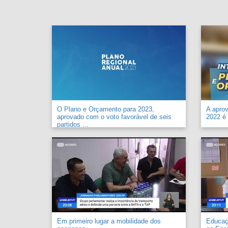
O Plano e Orçamento para 2023,
A apro
aprovado com o voto favorável de seis
2022 é 
partidos ...
Em primeiro lugar a mobilidade dos
Educaçã