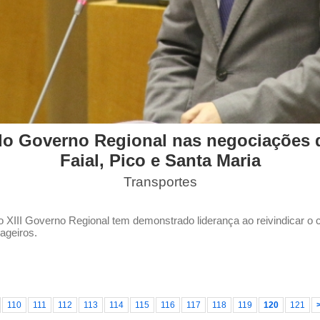
do Governo Regional nas negociações 
Faial, Pico e Santa Maria
Transportes
 XIII Governo Regional tem demonstrado liderança ao reivindicar o
ageiros.
110
111
112
113
114
115
116
117
118
119
120
121