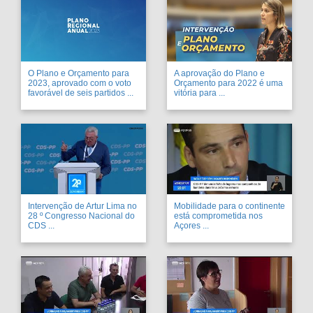
O Plano e Orçamento para
A aprovação do Plano e
2023, aprovado com o voto
Orçamento para 2022 é uma
favorável de seis partidos ...
vitória para ...
Intervenção de Artur Lima no
Mobilidade para o continente
28 º Congresso Nacional do
está comprometida nos
CDS ...
Açores ...