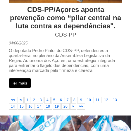
CDS-PP/Açores aponta
prevenção como “pilar central na
luta contra as dependências".
CDS-PP
04/06/2025
O deputado Pedro Pinto, do CDS-PP, defendeu esta
quarta-feira, no plenário da Assembleia Legislativa da
Região Autónoma dos Açores, uma estratégia integrada
para enfrentar o flagelo das dependências, com uma
intervenção marcada pela firmeza e clareza.
ler mais
<<
<
1
2
3
4
5
6
7
8
9
10
11
12
13
14
15
16
17
18
19
20
>
>>