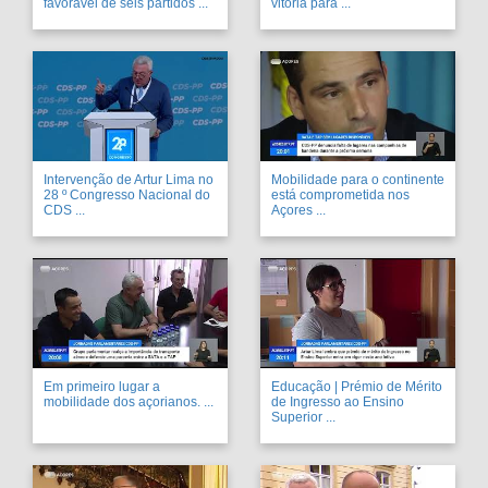
favorável de seis partidos ...
vitória para ...
Intervenção de Artur Lima no
Mobilidade para o continente
28 º Congresso Nacional do
está comprometida nos
CDS ...
Açores ...
Em primeiro lugar a
Educação | Prémio de Mérito
mobilidade dos açorianos. ...
de Ingresso ao Ensino
Superior ...