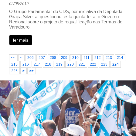
02/05/2019
O Grupo Parlamentar do CDS, por iniciativa da Deputada
Graça Silveira, questionou, esta quinta-feira, o Governo
Regional sobre o projeto de requalificação das Termas do
Varadouro.
ler mais
<<
<
206
207
208
209
210
211
212
213
214
215
216
217
218
219
220
221
222
223
224
225
>
>>