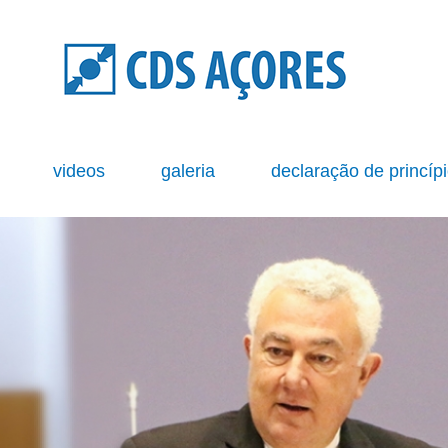
s
videos
galeria
declaração de princíp