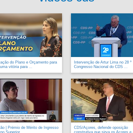
vação do Plano e Orçamento para
Intervenção de Artur Lima no 28 º
uma vitória para ...
Congresso Nacional do CDS ...
o | Prémio de Mérito de Ingresso
CDS/Açores, defende oposição
no Superior ...
construtiva que sirva os Açores e