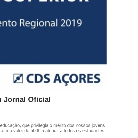
Jornal Oficial
ducação, que privilegia o mérito dos nossos jovens
com o valor de 500€ a atribuir a todos os estudantes