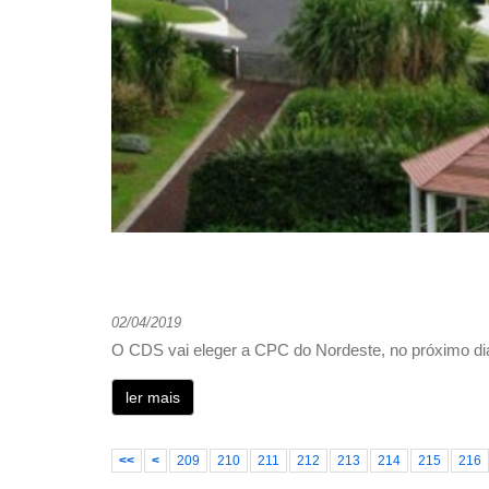
02/04/2019
O CDS vai eleger a CPC do Nordeste, no próximo dia
ler mais
<<
<
209
210
211
212
213
214
215
216