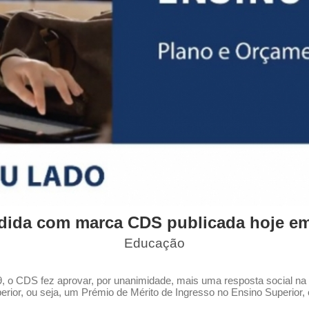
ida com marca CDS publicada hoje em 
Educação
o CDS fez aprovar, por unanimidade, mais uma resposta social na e
rior, ou seja, um Prémio de Mérito de Ingresso no Ensino Superior, 