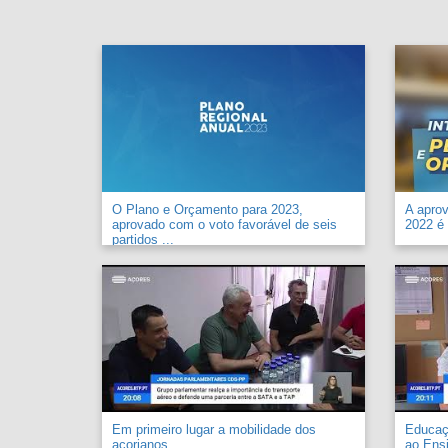
O Plano e Orçamento para 2023,
A apro
aprovado com o voto favorável de seis
2022 é 
partidos ...
Em primeiro lugar a mobilidade dos
Educaçã
açorianos. ...
ao Ensi