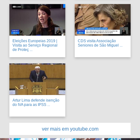
Eleições Europeias 2019 |
CDS visita Associação
Visita ao Serviço Regional
Seniores de São Miguel ...
de Proteç ...
Artur Lima defende isenção
do IVA para as IPSS ...
ver mais em youtube.com