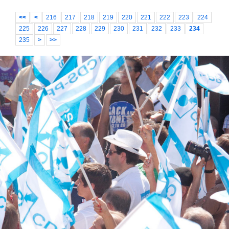
<<
<
216
217
218
219
220
221
222
223
224
225
226
227
228
229
230
231
232
233
234
235
>
>>