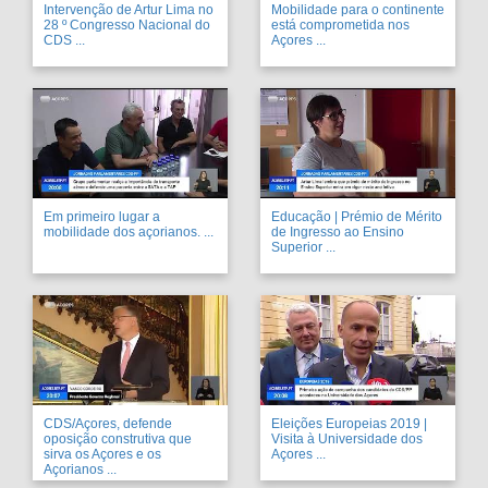
Intervenção de Artur Lima no
Mobilidade para o continente
28 º Congresso Nacional do
está comprometida nos
CDS ...
Açores ...
Em primeiro lugar a
Educação | Prémio de Mérito
mobilidade dos açorianos. ...
de Ingresso ao Ensino
Superior ...
CDS/Açores, defende
Eleições Europeias 2019 |
oposição construtiva que
Visita à Universidade dos
sirva os Açores e os
Açores ...
Açorianos ...