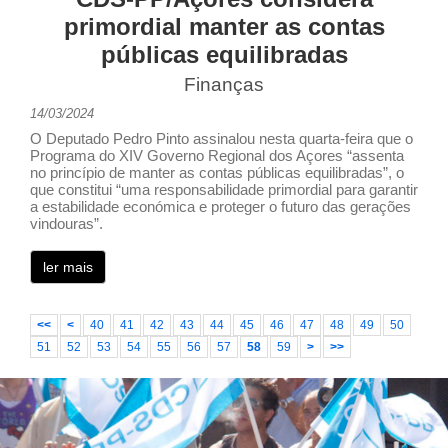
primordial manter as contas
públicas equilibradas
Finanças
14/03/2024
O Deputado Pedro Pinto assinalou nesta quarta-feira que o
Programa do XIV Governo Regional dos Açores “assenta
no princípio de manter as contas públicas equilibradas”, o
que constitui “uma responsabilidade primordial para garantir
a estabilidade económica e proteger o futuro das gerações
vindouras”.
ler mais
<<
<
40
41
42
43
44
45
46
47
48
49
50
51
52
53
54
55
56
57
58
59
>
>>