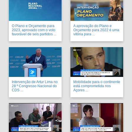
O Plano e Orçamento para
A aprovação do Plano e
2023, aprovado com o voto
Orçamento para 2022 é uma
favorável de seis partidos ...
vitória para ...
Intervenção de Artur Lima no
Mobilidade para o continente
28 º Congresso Nacional do
está comprometida nos
CDS ...
Açores ...