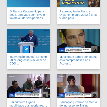
O Plano e Orçamento para
A aprovação do Plano e
2023, aprovado com o voto
Orçamento para 2022 é uma
favorável de seis partidos ...
vitória para ...
Intervenção de Artur Lima no
Mobilidade para o continente
28 º Congresso Nacional do
está comprometida nos
CDS ...
Açores ...
Em primeiro lugar a
Educação | Prémio de Mérito
mobilidade dos açorianos. ...
de Ingresso ao Ensino