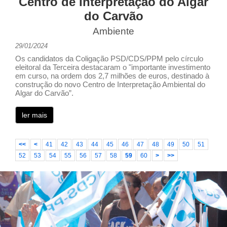
Centro de Interpretação do Algar
do Carvão
Ambiente
29/01/2024
Os candidatos da Coligação PSD/CDS/PPM pelo círculo
eleitoral da Terceira destacaram o "importante investimento
em curso, na ordem dos 2,7 milhões de euros, destinado à
construção do novo Centro de Interpretação Ambiental do
Algar do Carvão”.
ler mais
<<
<
41
42
43
44
45
46
47
48
49
50
51
52
53
54
55
56
57
58
59
60
>
>>