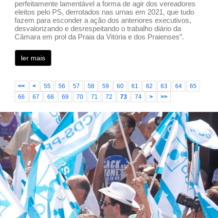
perfeitamente lamentável a forma de agir dos vereadores
eleitos pelo PS, derrotados nas urnas em 2021, que tudo
fazem para esconder a ação dos anteriores executivos,
desvalorizando e desrespeitando o trabalho diário da
Câmara em prol da Praia da Vitória e dos Praienses”.
ler mais
<<
<
55
56
57
58
59
60
61
62
63
64
65
66
67
68
69
70
71
72
73
74
>
>>