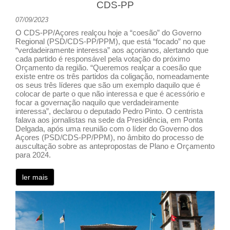
CDS-PP
07/09/2023
O CDS-PP/Açores realçou hoje a “coesão” do Governo
Regional (PSD/CDS-PP/PPM), que está “focado” no que
“verdadeiramente interessa” aos açorianos, alertando que
cada partido é responsável pela votação do próximo
Orçamento da região. “Queremos realçar a coesão que
existe entre os três partidos da coligação, nomeadamente
os seus três líderes que são um exemplo daquilo que é
colocar de parte o que não interessa e que é acessório e
focar a governação naquilo que verdadeiramente
interessa”, declarou o deputado Pedro Pinto. O centrista
falava aos jornalistas na sede da Presidência, em Ponta
Delgada, após uma reunião com o líder do Governo dos
Açores (PSD/CDS-PP/PPM), no âmbito do processo de
auscultação sobre as antepropostas de Plano e Orçamento
para 2024.
ler mais