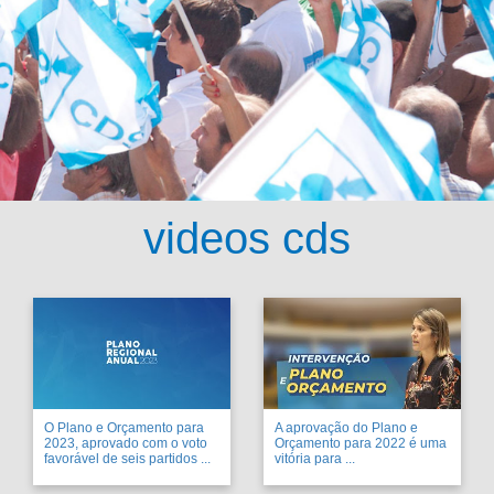
videos cds
O Plano e Orçamento para
A aprovação do Plano e
2023, aprovado com o voto
Orçamento para 2022 é uma
favorável de seis partidos ...
vitória para ...