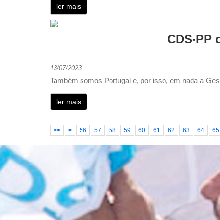
ler mais
CDS-PP d
13/07/2023
Também somos Portugal e, por isso, em nada a Gest
ler mais
<<
<
56
57
58
59
60
61
62
63
64
65