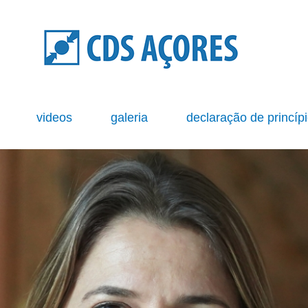
s
videos
galeria
declaração de princíp