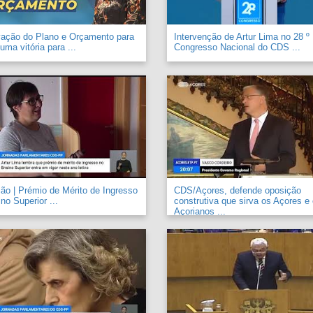
vação do Plano e Orçamento para
Intervenção de Artur Lima no 28 º
uma vitória para ...
Congresso Nacional do CDS ...
o | Prémio de Mérito de Ingresso
CDS/Açores, defende oposição
no Superior ...
construtiva que sirva os Açores e
Açorianos ...