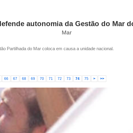
efende autonomia da Gestão do Mar d
Mar
ão Partilhada do Mar coloca em causa a unidade nacional.
66
67
68
69
70
71
72
73
74
75
>
>>