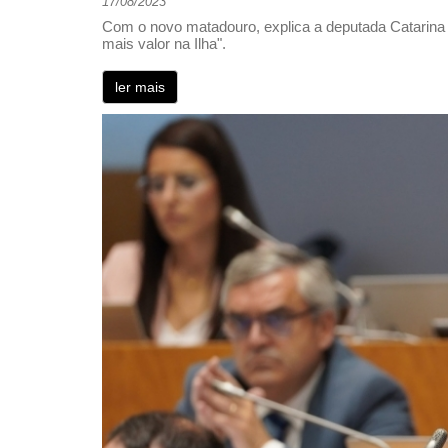
17/08/2023
Com o novo matadouro, explica a deputada Catarina C
mais valor na Ilha".
ler mais