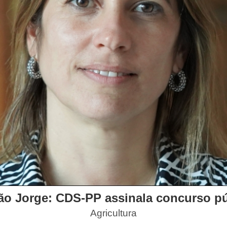
o Jorge: CDS-PP assinala concurso pú
Agricultura