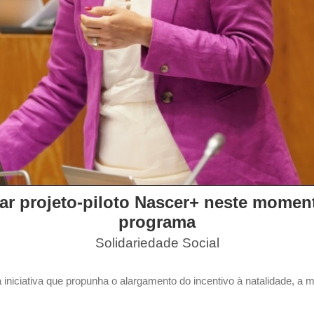
ar projeto-piloto Nascer+ neste moment
programa
Solidariedade Social
iniciativa que propunha o alargamento do incentivo à natalidade, a