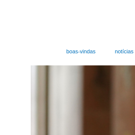
boas-vindas
notícia