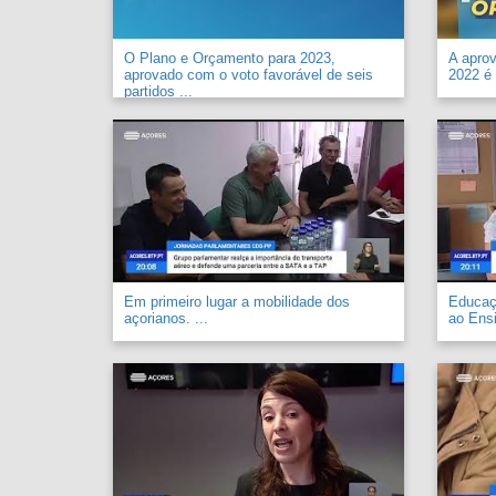
O Plano e Orçamento para 2023,
A apro
aprovado com o voto favorável de seis
2022 é 
partidos ...
Em primeiro lugar a mobilidade dos
Educaçã
açorianos. ...
ao Ensi