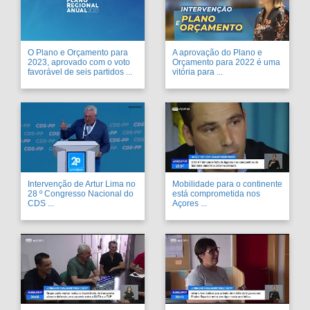
O Plano e Orçamento para
A aprovação do Plano e
2023, aprovado com o voto
Orçamento para 2022 é uma
favorável de seis partidos ...
vitória para ...
Intervenção de Artur Lima no
Mobilidade para o continente
28 º Congresso Nacional do
está comprometida nos
CDS ...
Açores ...