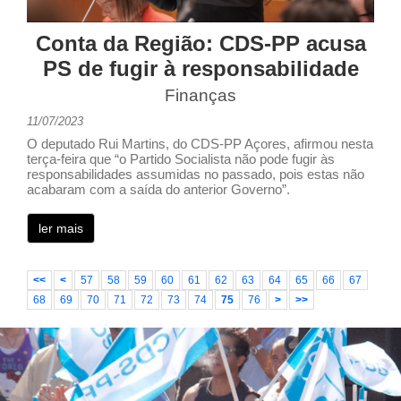
Conta da Região: CDS-PP acusa
PS de fugir à responsabilidade
Finanças
11/07/2023
O deputado Rui Martins, do CDS-PP Açores, afirmou nesta
terça-feira que “o Partido Socialista não pode fugir às
responsabilidades assumidas no passado, pois estas não
acabaram com a saída do anterior Governo”.
ler mais
<<
<
57
58
59
60
61
62
63
64
65
66
67
68
69
70
71
72
73
74
75
76
>
>>