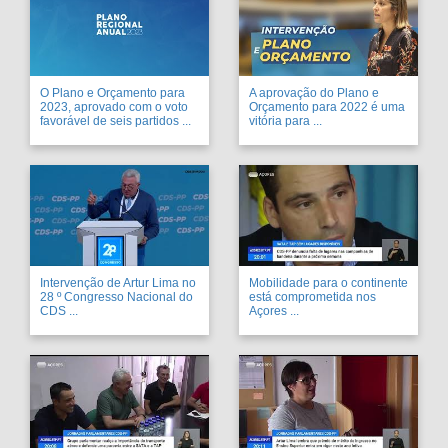
O Plano e Orçamento para
A aprovação do Plano e
2023, aprovado com o voto
Orçamento para 2022 é uma
favorável de seis partidos ...
vitória para ...
Intervenção de Artur Lima no
Mobilidade para o continente
28 º Congresso Nacional do
está comprometida nos
CDS ...
Açores ...