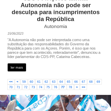
Autonomia não pode ser
desculpa para incumprimentos
da República
Autonomia
15/06/2023
"A Autonomia não pode ser interpretada como uma
substituição das responsabilidades do Governo da
República para com os Açores. Porém, é isso que nos
parece que tem acontecido, reiteradamente”, denunciou a
líder parlamentar do CDS-PP, Catarina Cabeceiras.
ler mais
<<
<
59
60
61
62
63
64
65
66
67
68
69
70
71
72
73
74
75
76
77
78
>
>>