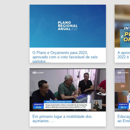
O Plano e Orçamento para 2023,
A apro
aprovado com o voto favorável de seis
2022 é 
partidos ...
Em primeiro lugar a mobilidade dos
Educaçã
açorianos. ...
ao Ensi