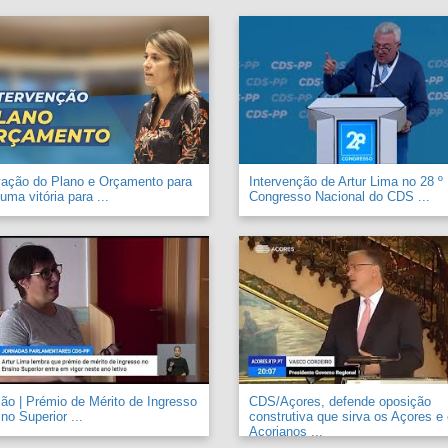
vação do Plano e Orçamento para
Intervenção de Artur Lima no 28 º
uma vitória para ...
Congresso Nacional do CDS ...
o | Prémio de Mérito de Ingresso
CDS/Açores, defende oposição
no Superior ...
construtiva que sirva os Açores e
Açorianos ...