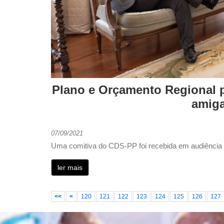
Plano e Orçamento Regional p
amiga
07/09/2021
Uma comitiva do CDS-PP foi recebida em audiência n
ler mais
<<
<
120
121
122
123
124
125
126
127