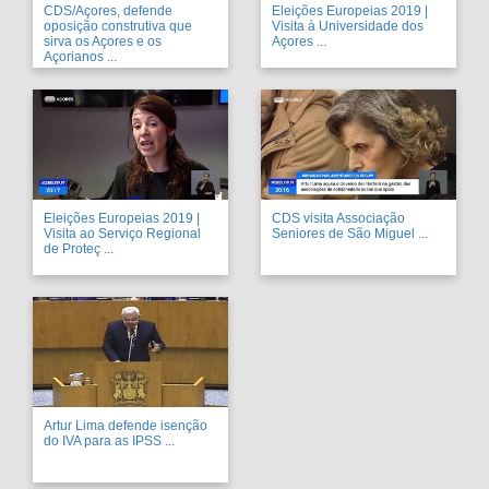
CDS/Açores, defende
Eleições Europeias 2019 |
oposição construtiva que
Visita à Universidade dos
sirva os Açores e os
Açores ...
Açorianos ...
Eleições Europeias 2019 |
CDS visita Associação
Visita ao Serviço Regional
Seniores de São Miguel ...
de Proteç ...
Artur Lima defende isenção
do IVA para as IPSS ...