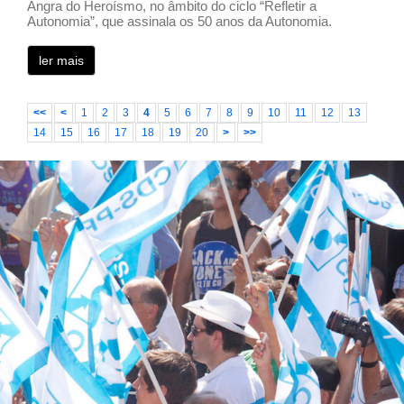
Angra do Heroísmo, no âmbito do ciclo “Refletir a
Autonomia”, que assinala os 50 anos da Autonomia.
ler mais
<<
<
1
2
3
4
5
6
7
8
9
10
11
12
13
14
15
16
17
18
19
20
>
>>