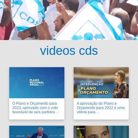
videos cds
O Plano e Orçamento para
A aprovação do Plano e
2023, aprovado com o voto
Orçamento para 2022 é uma
favorável de seis partidos ...
vitória para ...