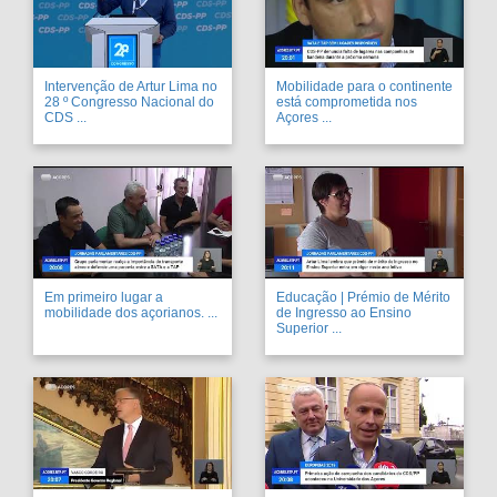
Intervenção de Artur Lima no
Mobilidade para o continente
28 º Congresso Nacional do
está comprometida nos
CDS ...
Açores ...
Em primeiro lugar a
Educação | Prémio de Mérito
mobilidade dos açorianos. ...
de Ingresso ao Ensino
Superior ...