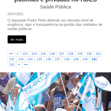
Saúde Pública
26/07/2021
O deputado Pedro Pinto defende um elevado nível de
exigência, rigor e transparência na gestão das unidades de
saúde públicas.
ler mais
<<
<
123
124
125
126
127
128
129
130
131
132
133
134
135
136
137
138
139
140
141
142
>
>>