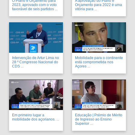
O Plano e Orçamento para
A aprovação do Plano e
2023, aprovado com o voto
Orçamento para 2022 é uma
favorável de seis partidos ...
vitória para ...
Intervenção de Artur Lima no
Mobilidade para o continente
28 º Congresso Nacional do
está comprometida nos
CDS ...
Açores ...
Em primeiro lugar a
Educação | Prémio de Mérito
mobilidade dos açorianos. ...
de Ingresso ao Ensino
Superior ...